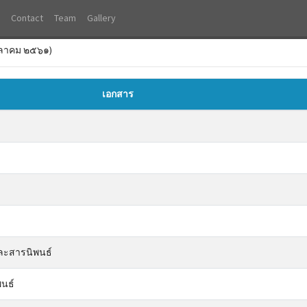
Contact
Team
Gallery
 ตุลาคม ๒๕๖๑)
เอกสาร
และสารนิพนธ์
พนธ์